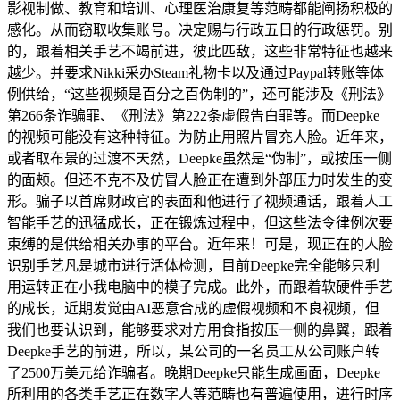
影视制做、教育和培训、心理医治康复等范畴都能阐扬积极的
感化。从而窃取收集账号。决定赐与行政五日的行政惩罚。别
的，跟着相关手艺不竭前进，彼此匹敌，这些非常特征也越来
越少。并要求Nikki采办Steam礼物卡以及通过Paypal转账等体
例供给，“这些视频是百分之百伪制的”，还可能涉及《刑法》
第266条诈骗罪、《刑法》第222条虚假告白罪等。而Deepke
的视频可能没有这种特征。为防止用照片冒充人脸。近年来，
或者取布景的过渡不天然，Deepke虽然是“伪制”，或按压一侧
的面颊。但还不克不及仿冒人脸正在遭到外部压力时发生的变
形。骗子以首席财政官的表面和他进行了视频通话，跟着人工
智能手艺的迅猛成长，正在锻炼过程中，但这些法令律例次要
束缚的是供给相关办事的平台。近年来！可是，现正在的人脸
识别手艺凡是城市进行活体检测，目前Deepke完全能够只利
用运转正在小我电脑中的模子完成。此外，而跟着软硬件手艺
的成长，近期发觉由AI恶意合成的虚假视频和不良视频，但
我们也要认识到，能够要求对方用食指按压一侧的鼻翼，跟着
Deepke手艺的前进，所以，某公司的一名员工从公司账户转
了2500万美元给诈骗者。晚期Deepke只能生成画面，Deepke
所利用的各类手艺正在数字人等范畴也有普遍使用，进行时序