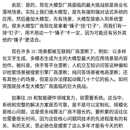
俞凯：是的，现在大模型厂商面临的最大挑战就是商业化
落地场景。实际上我们做大模型，是先有端到端对话式系统的
应用，然后叠加大模型，先有场景，大模型是嵌入到系统里
的。很多大模型厂商现在是拿着“锤子”找“钉子”，而我们有一
排“钉子”，用不用这一个“锤子”不一定，因为可能还有另外其
他的“锤子”更适合。
现在许多 2C 场景都被互联网厂商垄断了，例如：以多样
化文字生成、多模态生成为主的大模型最大的应用场景是内容
创作，被抖音、快手等平台垄断；人机交互知识问答这种偏知
识检索场景被搜索引擎厂商垄断；纯问答场景被电商垄断；还
有其他小的场景，但是没办法撑起动辄几十个亿的投入。如何
突围是技术型大模型厂商面临的巨大挑战。
如果往 2B 和智能硬件领域发力，就需要系统。这当中，
系统和完整的解决方案是否可靠，是不是可以定制化、规模化
是核心问题，这是很多纯算法厂商不擅长的。要积累的话往往
也需要很长时间，因为这些核心问题同技术的先进程度有的有
关、有的无关，思必驰也是摸索了这么多年才能有今天的积