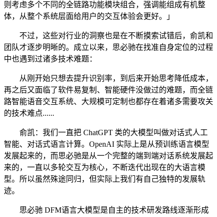
则考虑多个不同的全链路功能模块组合，强调能组成有机整
体，从整个系统层面给用户的交互体验会更好。」
不过，这些对行业的洞察也是在不断摸索试错后，俞凯和
团队才逐步明晰的。成立以来，思必驰在找准自身定位的过程
中也遇到过诸多技术难题：
从刚开始只想去提升识别率，到后来开始思考降低成本，
再之后又面临了软件易复制、智能硬件没做过的难题，而全链
路智能语音交互系统、大规模可定制也都存在着诸多需要攻关
的技术难点......
俞凯：我们一直把 ChatGPT 类的大模型叫做对话式人工
智能、对话式语言计算。OpenAI 实际上是从预训练语言模型
发展起来的，而思必驰是从一个完整的端到端对话系统发展起
来的，一直以多轮交互为核心，不断迭代出现在的大语言模
型。所以虽然殊途同归，但实际上我们有自己独特的发展轨
迹。
思必驰 DFM语言大模型是自主的技术研发路线逐渐形成