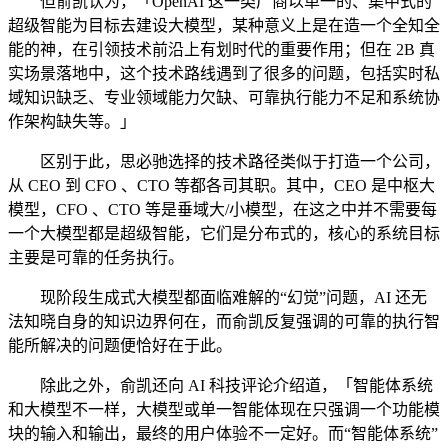
但俞凯认为，「OpenAI 这一类厂商以单一的、集中式的
超级智能为目标去建设大模型，某种意义上是在造一个全知全
能的神，在引领技术前沿上有划时代的重要作用；但在 2B 真
实场景落地中，这个技术路线遇到了很多的问题，包括实时私
域知识缺乏、专业领域能力欠缺、可靠执行能力不足和系统协
作架构缺失等。」
区别于此，思必驰选择的技术路径类似于打造一个公司，
从 CEO 到 CFO 、CTO 等都各司其职。其中，CEO 是中枢大
模型，CFO 、CTO 等是垂域大/小模型，在这之中并不需要每
一个大模型都是超级智能，它们是分布式的，核心的系统目标
主要是可靠的任务执行。
现阶段生成式大模型都面临难解的“幻觉”问题，AI 还无
法知晓自身的知识边界何在，而俞凯反复强调的可靠的执行智
能所解决的问题便恰好在于此。
除此之外，俞凯还向 AI 科技评论介绍道，「智能体系统
和大模型不一样，大模型或单一智能体现在只强调一个功能模
块的输入和输出，最终的用户体验不一定好。而“智能体系统”