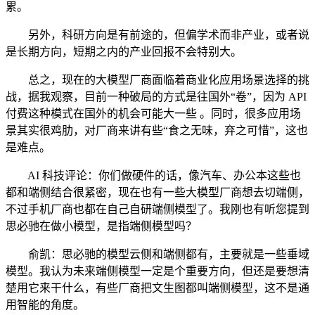
累。
另外，科研方向是有前途的，但偏学术而非产业，或者说
是长期方向，短期之内的产业回报不会特别大。
总之，现在的大模型厂商面临着商业化应用场景选择的挑
战，据我观察，目前一种破局的方式是往国外“卷”，因为 API
付费这种模式在国外的机会可能大一些 。同时，很多应用场
景其实很鸡肋，对厂商来讲有些“食之无味，弃之可惜”，这也
是难点。
AI 科技评论：你们做硬件的话，像汽车、办公本这些也
都和端侧结合很紧密，现在也有一些大模型厂商想去切端侧，
不过手机厂商也都在自己自研端侧模型了。我刚也有听您提到
思必驰在做小模型，是指端侧模型吗？
俞凯：思必驰的模型云侧和端侧都有，主要就是一些垂域
模型。我认为未来端侧模型一定是个重要方向，但还是要想清
楚用它来干什么，有些厂商把文生图都叫端侧模型，这不是通
用智能的角度。